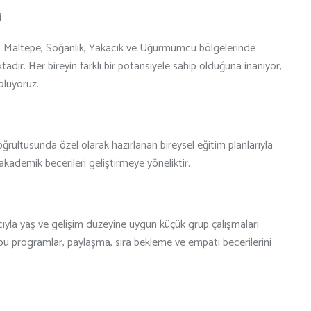
i
k, Maltepe, Soğanlık, Yakacık ve Uğurmumcu bölgelerinde
dır. Her bireyin farklı bir potansiyele sahip olduğuna inanıyor,
oluyoruz.
doğrultusunda özel olarak hazırlanan bireysel eğitim planlarıyla
e akademik becerileri geliştirmeye yöneliktir.
cıyla yaş ve gelişim düzeyine uygun küçük grup çalışmaları
 bu programlar, paylaşma, sıra bekleme ve empati becerilerini