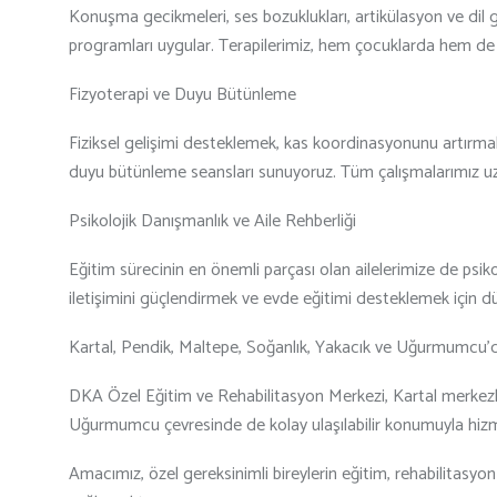
Konuşma gecikmeleri, ses bozuklukları, artikülasyon ve dil g
programları uygular. Terapilerimiz, hem çocuklarda hem de yet
Fizyoterapi ve Duyu Bütünleme
Fiziksel gelişimi desteklemek, kas koordinasyonunu artırmak
duyu bütünleme seansları sunuyoruz. Tüm çalışmalarımız uz
Psikolojik Danışmanlık ve Aile Rehberliği
Eğitim sürecinin en önemli parçası olan ailelerimize de psiko
iletişimini güçlendirmek ve evde eğitimi desteklemek için dü
Kartal, Pendik, Maltepe, Soğanlık, Yakacık ve Uğurmumcu’
DKA Özel Eğitim ve Rehabilitasyon Merkezi, Kartal merkezli 
Uğurmumcu çevresinde de kolay ulaşılabilir konumuyla hiz
Amacımız, özel gereksinimli bireylerin eğitim, rehabilitasyo