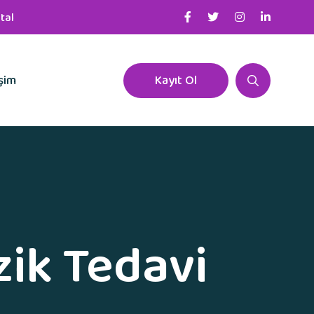
tal
işim
Kayıt Ol
zik Tedavi