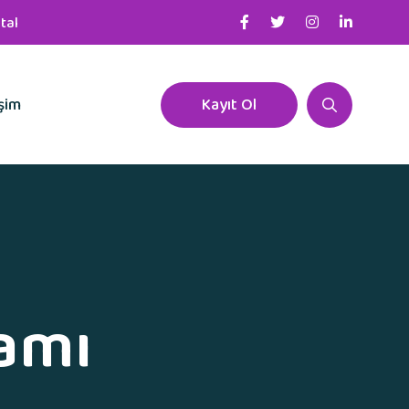
tal
işim
Kayıt Ol
ramı