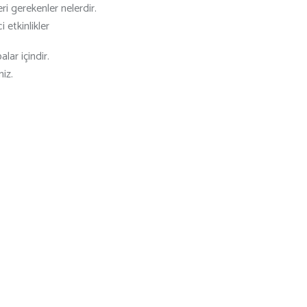
i gerekenler nelerdir.
 etkinlikler
lar içindir.
niz.