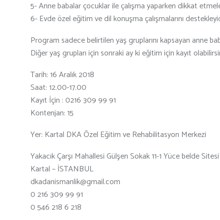
5- Anne babalar çocuklar ile çalışma yaparken dikkat etmeler
6- Evde özel eğitim ve dil konuşma çalışmalarını destekleyici
Program sadece belirtilen yaş gruplarını kapsayan anne baba
Diğer yaş grupları için sonraki ay ki eğitim için kayıt olabilirsi
Tarih: 16 Aralık 2018
Saat: 12.00-17.00
Kayıt İçin : 0216 309 99 91
Kontenjan: 15
Yer: Kartal DKA Özel Eğitim ve Rehabilitasyon Merkezi
Yakacık Çarşı Mahallesi Gülşen Sokak 11-1 Yüce belde Sitesi
Kartal – İSTANBUL
dkadanismanlik@gmail.com
0 216 309 99 91
0 546 218 6 218