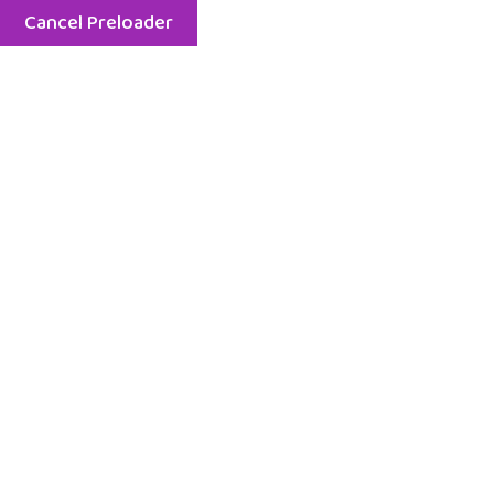
Cancel Preloader
09:00 - 19:00 Pazartesi - Cumartesi
0216
14 Nisan 