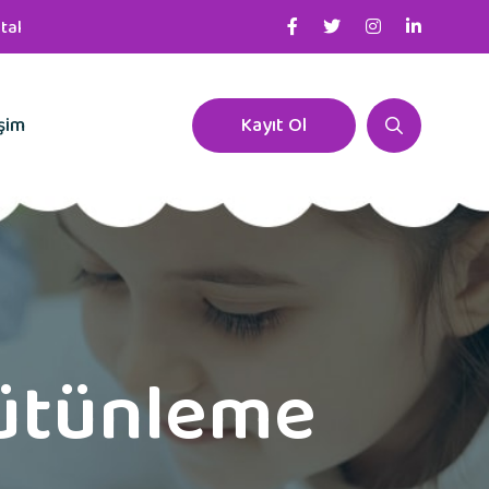
tal
işim
Kayıt Ol
ütünleme