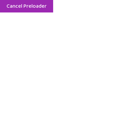
Cancel Preloader
Menu
Etiket:
disleksi tedavisi
Home
disleksi tedavisi