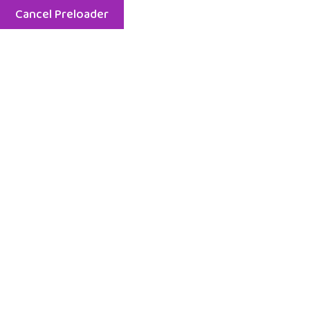
Cancel Preloader
Menu
Etiket:
dil ve konuşma
terapisti
Home
dil ve konuşma terapisti