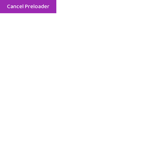
Cancel Preloader
Menu
Etiket:
dil terapi kitabı
Home
dil terapi kitabı