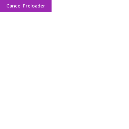
Cancel Preloader
Menu
Etiket:
akıcı okuma kursu
Home
akıcı okuma kursu