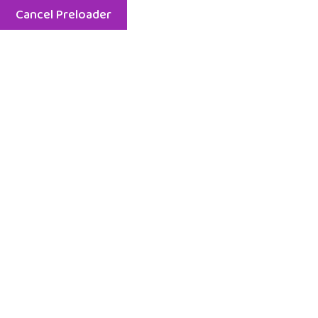
Cancel Preloader
Menu
Etiket:
2018 dil ve
konuşma semimeri
Home
2018 dil ve konuşma semimeri