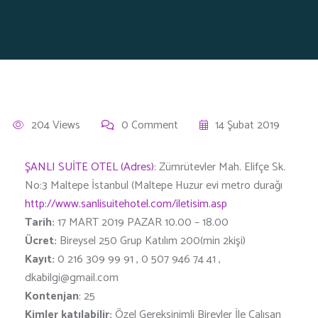
204 Views
0 Comment
14 Şubat 2019
ŞANLI SUİTE OTEL (Adres)
: Zümrütevler Mah. Elifçe Sk.
No:3 Maltepe İstanbul (Maltepe Huzur evi metro durağı
http://www.sanlisuitehotel.com/iletisim.asp
Tarih:
17 MART 2019 PAZAR 10.00 – 18.00
Ücret:
Bireysel 250 Grup Katılım 200(min 2kişi)
Kayıt:
0 216 309 99 91 , 0 507 946 74 41 ,
dkabilgi@gmail.com
Kontenjan
: 25
Kimler katılabilir:
Özel Gereksinimli Bireyler İle Çalışan